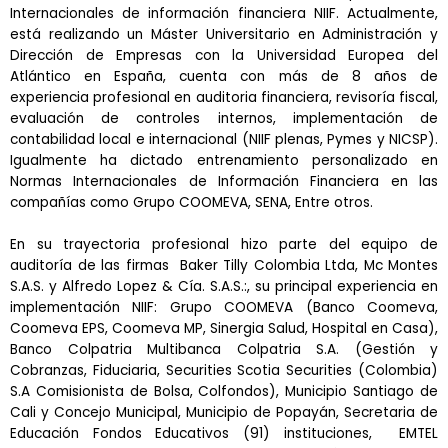
Internacionales de información financiera NIIF. Actualmente,
está realizando un Máster Universitario en Administración y
Dirección de Empresas con la Universidad Europea del
Atlántico en España, cuenta con más de 8 años de
experiencia profesional en auditoria financiera, revisoría fiscal,
evaluación de controles internos, implementación de
contabilidad local e internacional (NIIF plenas, Pymes y NICSP).
Igualmente ha dictado entrenamiento personalizado en
Normas Internacionales de Información Financiera en las
compañías como Grupo COOMEVA, SENA, Entre otros.
En su trayectoria profesional hizo parte del equipo de
auditoría de las firmas Baker Tilly Colombia Ltda, Mc Montes
S.A.S. y Alfredo Lopez & Cía. S.A.S.:, su principal experiencia en
implementación NIIF: Grupo COOMEVA (Banco Coomeva,
Coomeva EPS, Coomeva MP, Sinergia Salud, Hospital en Casa),
Banco Colpatria Multibanca Colpatria S.A. (Gestión y
Cobranzas, Fiduciaria, Securities Scotia Securities (Colombia)
S.A Comisionista de Bolsa, Colfondos), Municipio Santiago de
Cali y Concejo Municipal, Municipio de Popayán, Secretaria de
Educación Fondos Educativos (91) instituciones, EMTEL