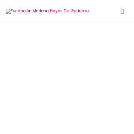
x
ESTOS SON LOS HÉROES CON LA
PASIÓN DE TRANSFORMAR SUS
COMUNIDADES