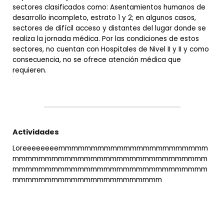
sectores clasificados como: Asentamientos humanos de
desarrollo incompleto, estrato 1 y 2; en algunos casos,
sectores de difícil acceso y distantes del lugar donde se
realiza la jornada médica. Por las condiciones de estos
sectores, no cuentan con Hospitales de Nivel II y II y como
consecuencia, no se ofrece atención médica que
requieren.
Actividades
Loreeeeeeeemmmmmmmmmmmmmmmmmmmmmmm
mmmmmmmmmmmmmmmmmmmmmmmmmmmmmm
mmmmmmmmmmmmmmmmmmmmmmmmmmmmmm
mmmmmmmmmmmmmmmmmmmmmmm