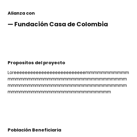
Alianza con
— Fundación Casa de Colombia
Propositos del proyecto
Loreeeeeeeeeeeeeeeeeeeeeeeeeemmmmmmmmmmm
mmmmmmmmmmmmmmmmmmmmmmmmmmmmmm
mmmmmmmmmmmmmmmmmmmmmmmmmmmmmm
mmmmmmmmmmmmmmmmmmmmmmmmmm
Población Beneficiaria